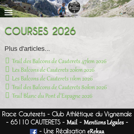
COURSES 2026
Plus d'articles...
Trail des Balcons de Cauterets 47km 2026
Les Balcons de Cauterets 20km 2026
Les Balcons de Cauterets 11km 2026
Trail des Balcons de Cauterets 80km 2026
Trail Blanc du Pont d'Espagne 2026
Race Cauterets - Club Athlétique du Vignemale
- 65110 CAUTERETS -
-
-
Mail
Mentions Légales
- Une Réalisation
eRekaa